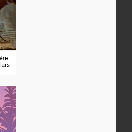
 ère
lars