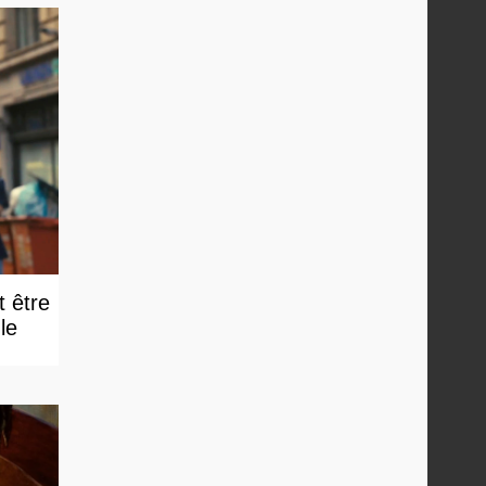
t être
e