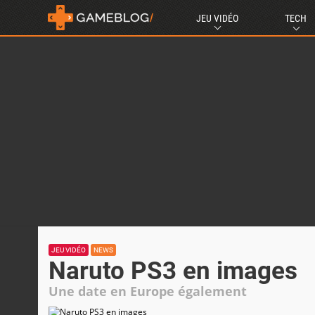
JEU VIDÉO
TECH
JEU VIDÉO
NEWS
Naruto PS3 en images
Une date en Europe également