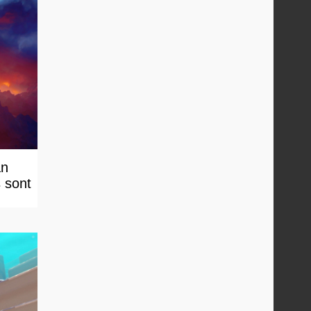
an
s sont