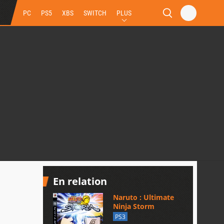
PC
PS5
XBS
SWITCH
PLUS
En relation
Naruto : Ultimate
Ninja Storm
PS3