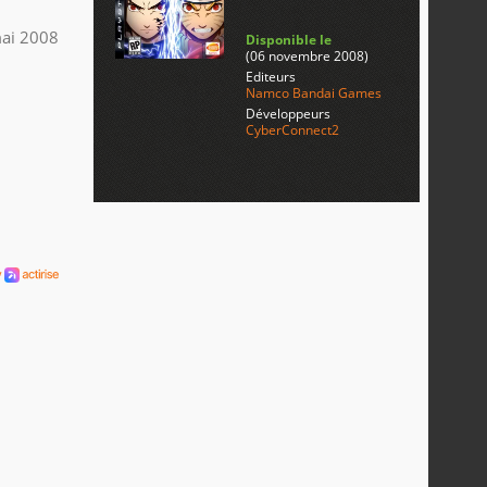
ai 2008
Disponible le
(06 novembre 2008)
Editeurs
Namco Bandai Games
Développeurs
CyberConnect2