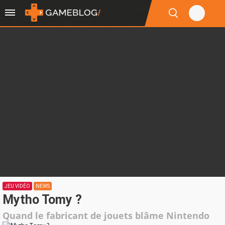
JEU VIDÉO
NEWS
Mytho Tomy ?
Quand le fabricant de jouets blâme Nintendo