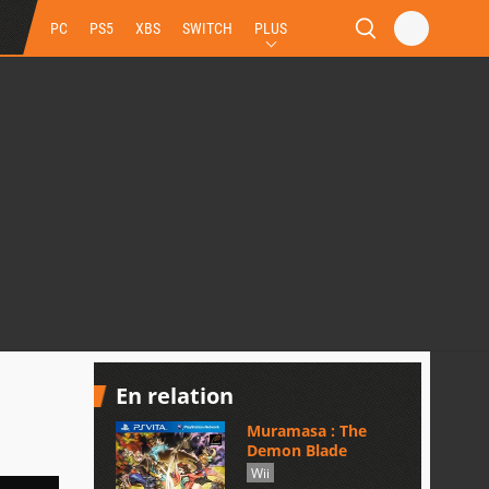
PC
PS5
XBS
SWITCH
PLUS
En relation
Muramasa : The
Demon Blade
Wii