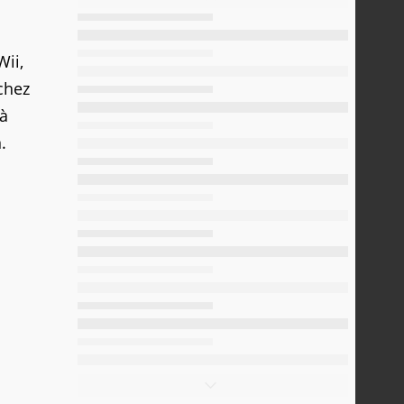
Wii,
chez
'à
.