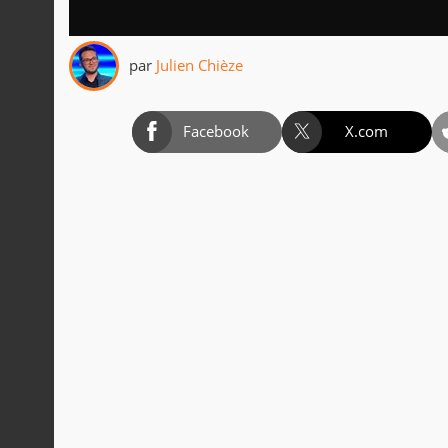
par
Julien Chièze
Facebook
X.com