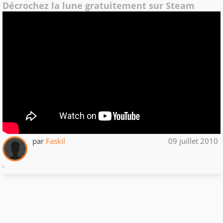
Décrochez la lune gratuitement sur Steam
par
Faskil
09 juillet 2010
.