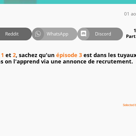
01 ao
Reddit
WhatsApp
Discord
Par
 1
et
2
, sachez qu'un
épisode 3
est dans les tuyaux
s on l'apprend via une annonce de recrutement.