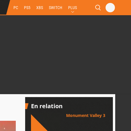
PC
PS5
XBS
SWITCH
PLUS
En relation
Monument Valley 3