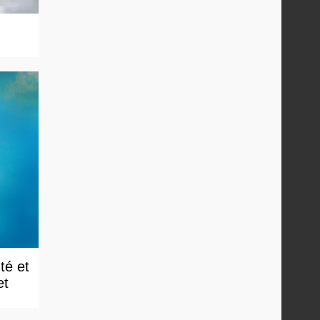
té et
et