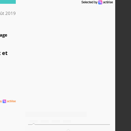
ût 2019
1
tage
 et