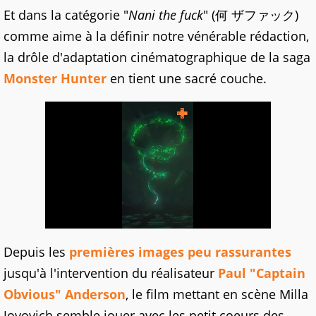
Et dans la catégorie "
Nani the fuck
" (何 ザファック)
comme aime à la définir notre vénérable rédaction,
la drôle d'adaptation cinématographique de la saga
Monster Hunter
en tient une sacré couche.
Depuis les
premières images peu rassurantes
jusqu'à l'intervention du réalisateur
Paul "Captain
Obvious" Anderson
, le film mettant en scène Milla
Jovovich semble jouer avec les petit coeurs des