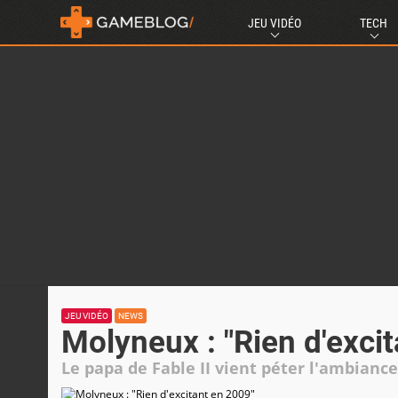
JEU VIDÉO
TECH
JEU VIDÉO
NEWS
Molyneux : "Rien d'exci
Le papa de Fable II vient péter l'ambiance