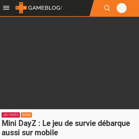
JEU VIDÉO
NEWS
Mini DayZ : Le jeu de survie débarque
aussi sur mobile