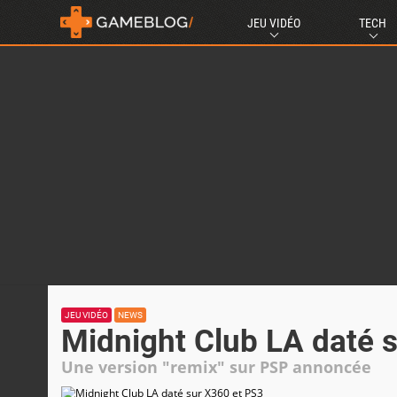
JEU VIDÉO
TECH
JEU VIDÉO
NEWS
Midnight Club LA daté 
Une version "remix" sur PSP annoncée