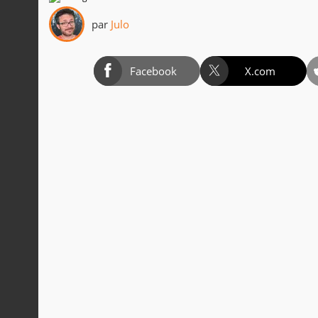
par
Julo
Facebook
X.com