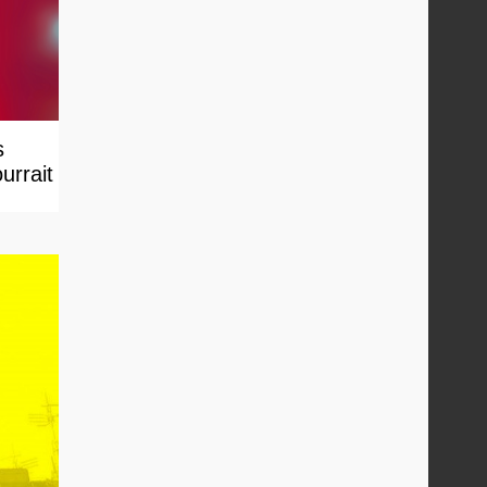
s
urrait