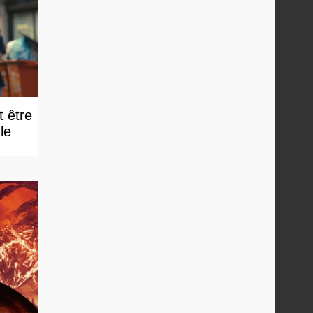
t être
e