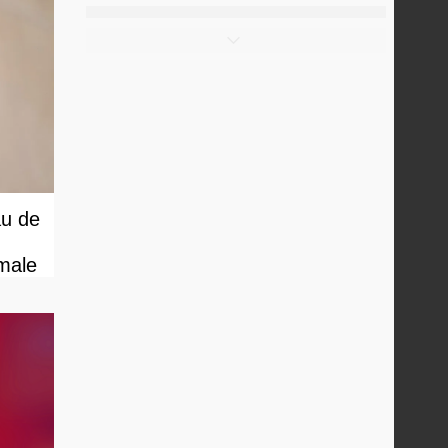
au de
male