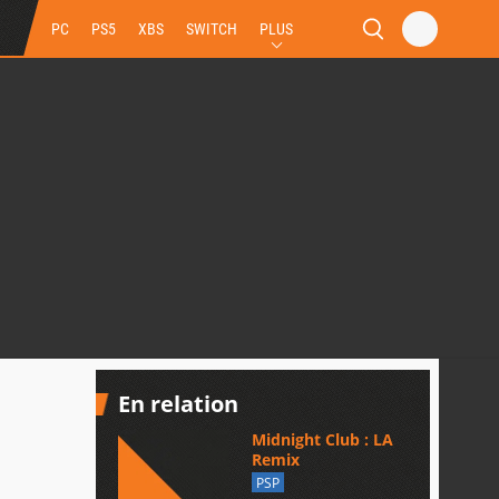
PC
PS5
XBS
SWITCH
PLUS
En relation
Midnight Club : LA
Remix
PSP