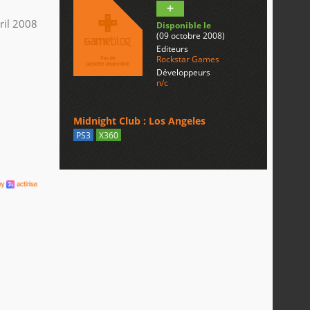
ril 2008
Disponible le
(09 octobre 2008)
Editeurs
Rockstar Games
Développeurs
n/c
Midnight Club : Los Angeles
PS3
X360