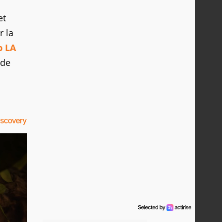
et
r la
b LA
 de