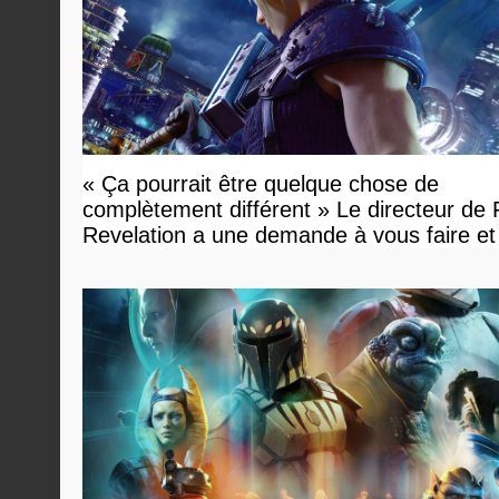
« Ça pourrait être quelque chose de
complètement différent » Le directeur de
Revelation a une demande à vous faire et
devriez l'écouter