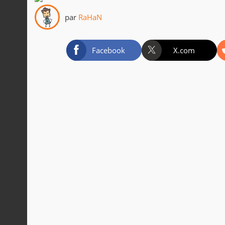
par
RaHaN
Facebook
X.com