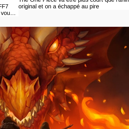
 FF7
original et on a échappé au pire
 vous