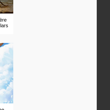
 ère
lars
me