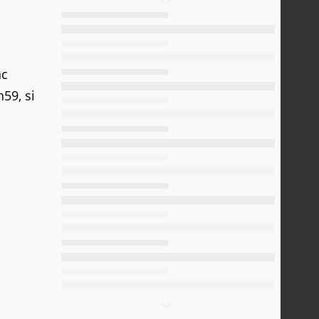
nc
59, si