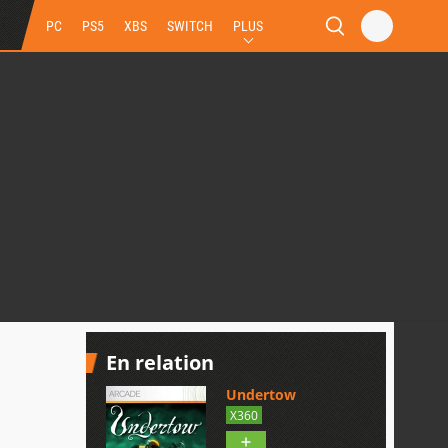
PC
PS5
XBS
SWITCH
PLUS
En relation
Undertow
X360