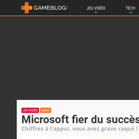
JEU VIDÉO
TECH
JEU VIDÉO
NEWS
Microsoft fier du succè
Chiffres à l'appui, vous avez grave raqué !