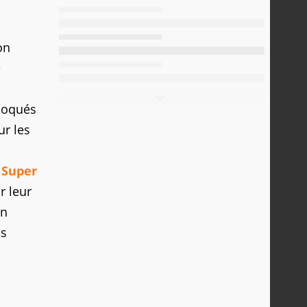
on
e
loqués
ur les
e
Super
r leur
on
is