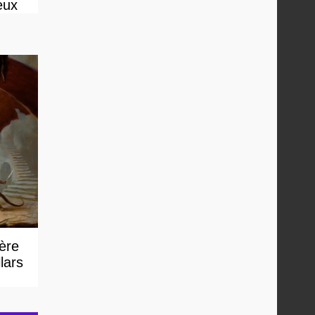
eux
 ère
lars