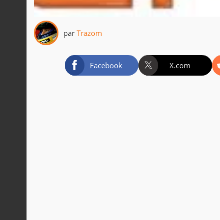
par
Trazom
Facebook
X.com