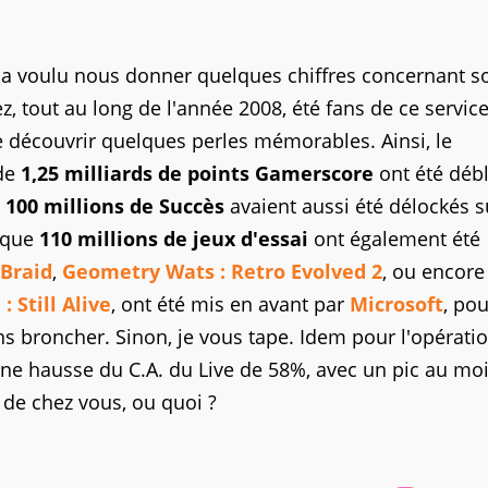
a voulu nous donner quelques chiffres concernant s
z, tout au long de l'année 2008, été fans de ce servic
de découvrir quelques perles mémorables. Ainsi, le
 de
1,25 milliards de points Gamerscore
ont été déb
e
100 millions de Succès
avaient aussi été délockés s
isque
110 millions de jeux d'essai
ont également été
Braid
,
Geometry Wats : Retro Evolved 2
, ou encor
 : Still Alive
, ont été mis en avant par
Microsoft
, pou
s broncher. Sinon, je vous tape. Idem pour l'opérati
une hausse du C.A. du Live de 58%, avec un pic au mo
 de chez vous, ou quoi ?