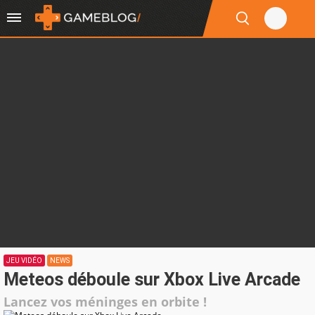
JEU VIDÉO
NEWS
Meteos déboule sur Xbox Live Arcade
Lancez vos méninges en orbite !