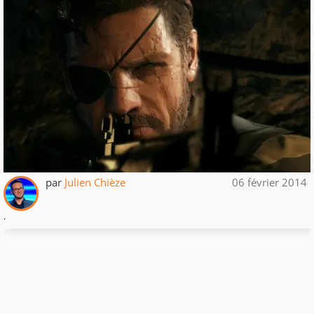
par
Julien Chièze
06 février 2014
.