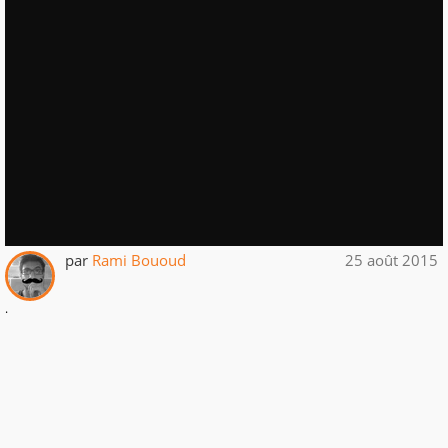
par
Rami Bououd
25 août 2015
.