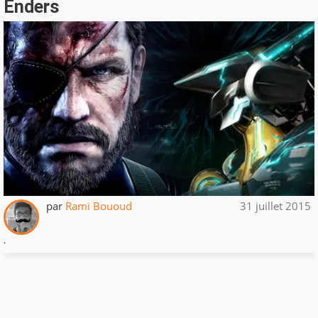
Enders
par
Rami Bououd
31 juillet 2015
.