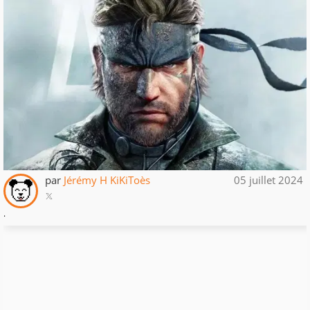
par
Jérémy H KiKiToès
05 juillet 2024
.