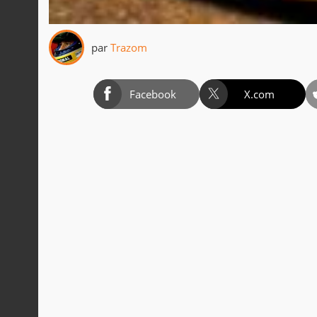
par
Trazom
Facebook
X.com