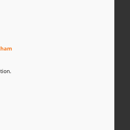
kham
tion.