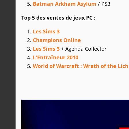
Batman Arkham Asylum
/ PS3
Top 5 des ventes de jeux PC :
Les Sims 3
Champions Online
Les Sims 3
+ Agenda Collector
L'Entraîneur 2010
World of Warcraft : Wrath of the Lich