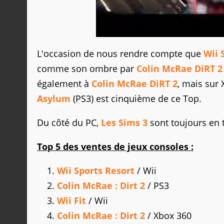
L'occasion de nous rendre compte que
Wii 
comme son ombre par
Colin McRae DiRT 2
également à
Colin McRae DiRT 2
, mais sur 
Asylum
(PS3) est cinquième de ce Top.
Du côté du PC,
Les Sims 3
sont toujours en t
Top 5 des ventes de jeux consoles :
Wii Sports Resort
/ Wii
Colin McRae : Dirt 2
/ PS3
Wii Fit
/ Wii
Colin McRae : Dirt 2
/ Xbox 360