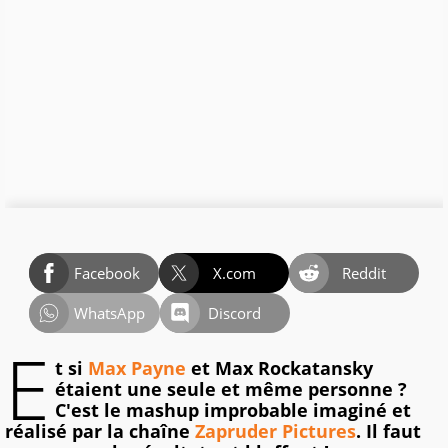
Facebook
X.com
Reddit
WhatsApp
Discord
E
t si
Max Payne
et Max Rockatansky
étaient une seule et même personne ?
C'est le mashup improbable imaginé et
réalisé par la chaîne
Zapruder Pictures
. Il faut