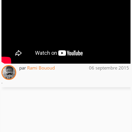
par
Rami Bououd
06 septembre 2015
.