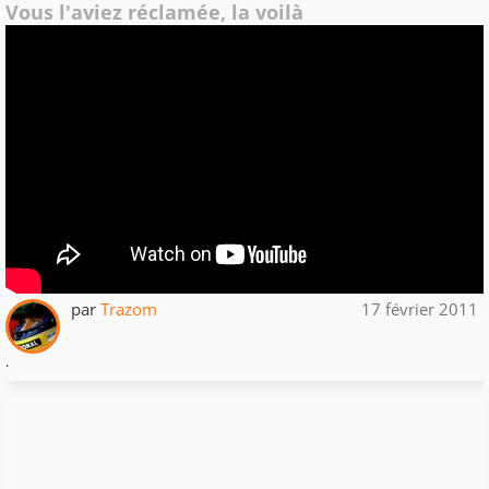
Vous l'aviez réclamée, la voilà
par
Trazom
17 février 2011
.