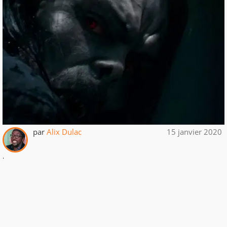
par
Alix Dulac
15 janvier 2020
.