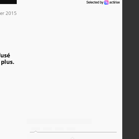
ier 2015
fusé
 plus.