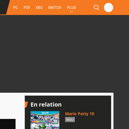
PC
PS5
XBS
SWITCH
PLUS
En relation
Mario Party 10
WiiU