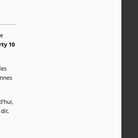
de
rty 10
les
onnes
d'hui,
dit.