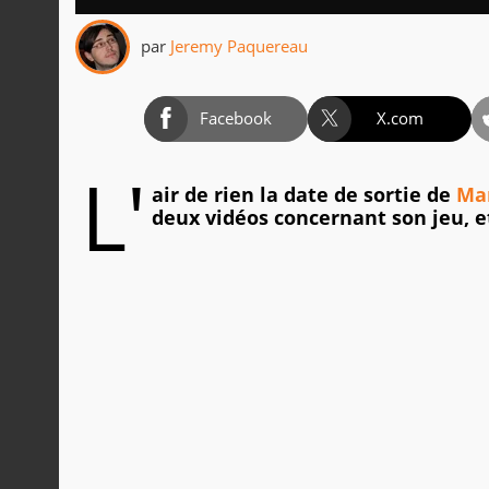
par
Jeremy Paquereau
Facebook
X.com
L'
air de rien la date de sortie de
Mar
deux vidéos concernant son jeu, et