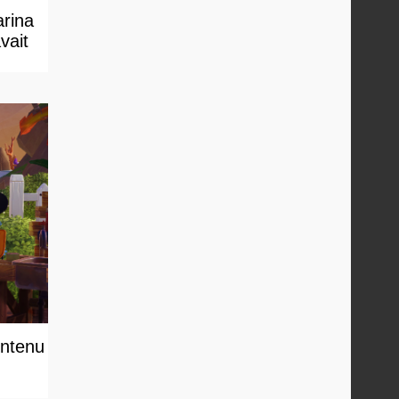
arina
vait
ontenu