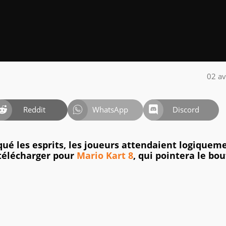
02 av
Reddit
WhatsApp
Discord
ué les esprits, les joueurs attendaient logiquem
 télécharger pour
Mario Kart 8
, qui pointera le bou