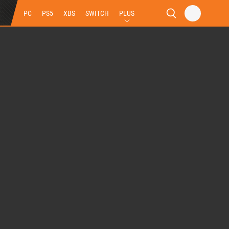
PC
PS5
XBS
SWITCH
PLUS