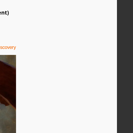
a
ent)