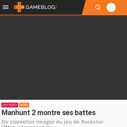
JEU VIDÉO
NEWS
Manhunt 2 montre ses battes
De nouvelles images du jeu de Rockstar