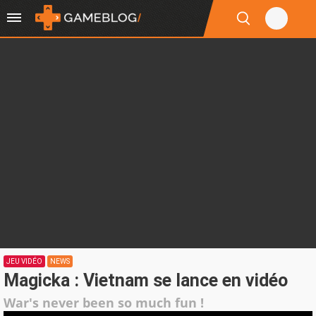
JEU VIDÉO
NEWS
Magicka : Vietnam se lance en vidéo
War's never been so much fun !