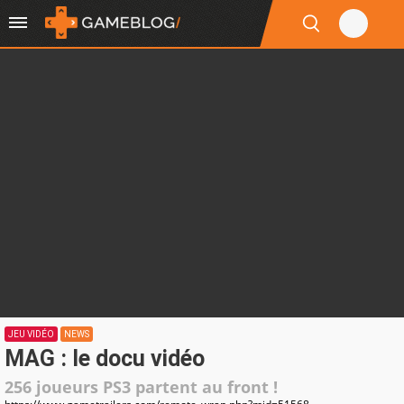
JEU VIDÉO
NEWS
MAG : le docu vidéo
256 joueurs PS3 partent au front !