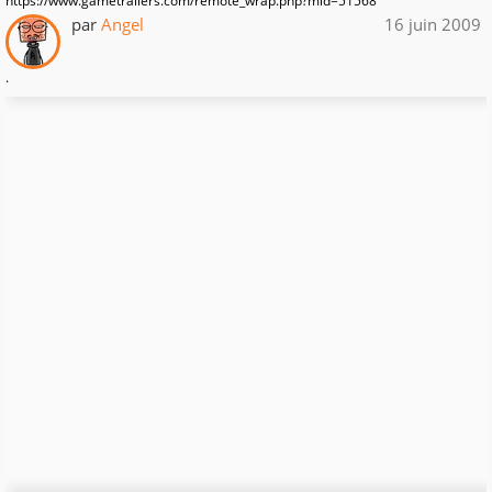
https://www.gametrailers.com/remote_wrap.php?mid=51568
par
Angel
16 juin 2009
.