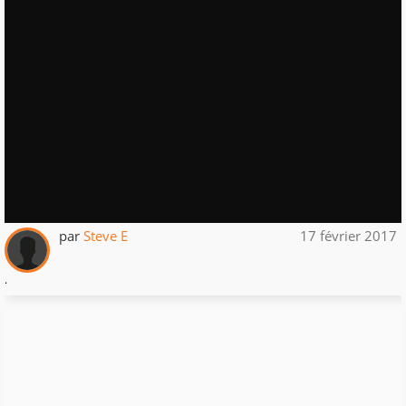
par
Steve E
17 février 2017
.