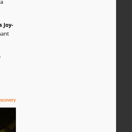
ra
 Joy-
nant
e