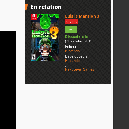
En relation
Luigi's Mansion 3
Switch
Disponible le
(30 octobre 2019)
Editeurs
Nintendo
Développeurs
Nintendo
,
Next Level Games