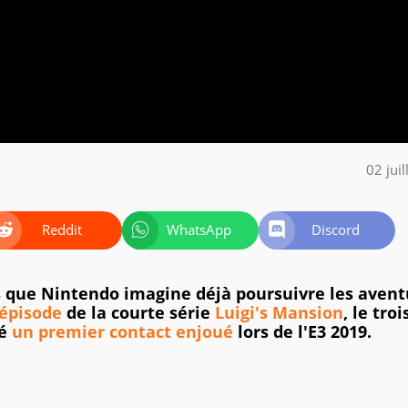
02 jui
Reddit
WhatsApp
Discord
s que Nintendo imagine déjà poursuivre les avent
épisode
de la courte série
Luigi's Mansion
, le tro
ré
un premier contact enjoué
lors de l'E3 2019.