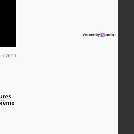
llet 2019
ures
isième