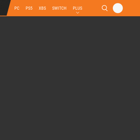
PC
PS5
XBS
SWITCH
PLUS