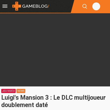
JEU VIDÉO
NEWS
Luigi's Mansion 3 : Le DLC multijoueur
doublement daté