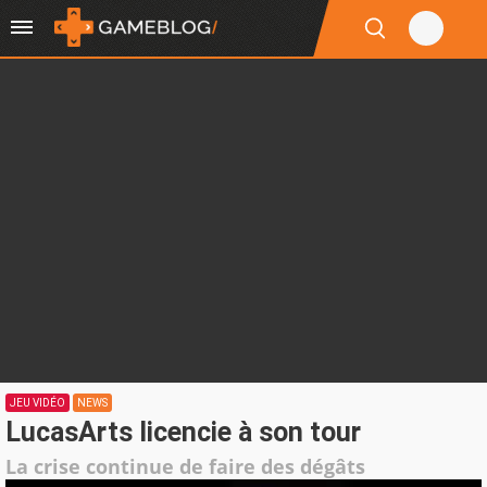
JEU VIDÉO
NEWS
LucasArts licencie à son tour
La crise continue de faire des dégâts