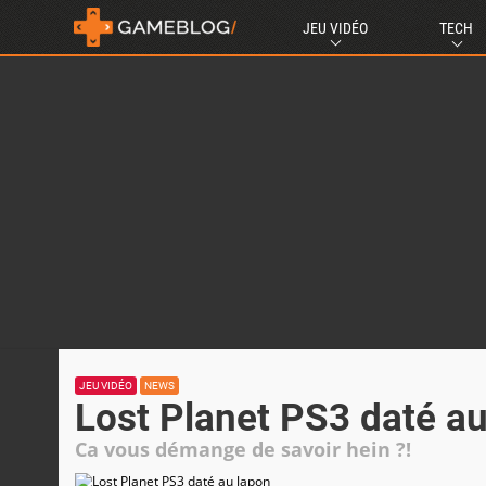
JEU VIDÉO
TECH
JEU VIDÉO
NEWS
Lost Planet PS3 daté a
Ca vous démange de savoir hein ?!