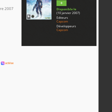
re 2007
Disponible le
(10 janvier 2007)
Editeurs
Capcom
Développeurs
Capcom