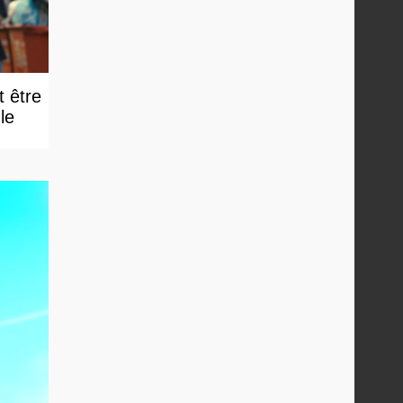
t être
e