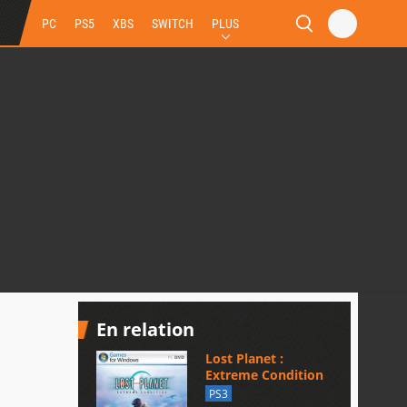
PC
PS5
XBS
SWITCH
PLUS
En relation
Lost Planet :
Extreme Condition
PS3