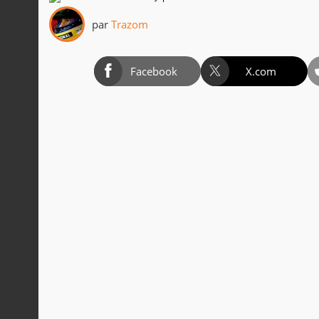
par
Trazom
Facebook
X.com