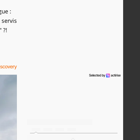
gue :
 servis
 ?!