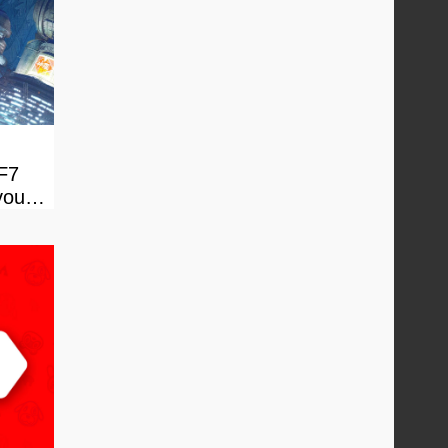
FF7
vous