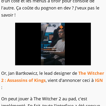
d'un côté et les menus à tiroir pour console de
l'autre. Ça coûte du pognon en dev ? J'veux pas le
savoir !
Or, Jan Bartkowicz, le lead designer de
The Witcher
2 : Assassins of Kings
, vient d'annoncer ceci à
IGN
:
On peut jouer à The Witcher 2 au pad, c'est
implémenté. En fait, toute l'interface a été conçue