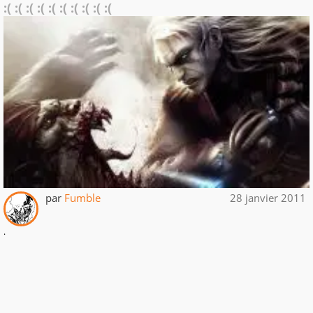
:( :( :( :( :( :( :( :( :( :(
par
Fumble
28 janvier 2011
.