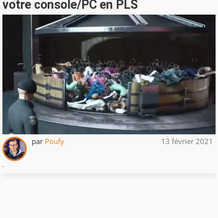
votre console/PC en PLS
par
Poufy
13 février 2021
.