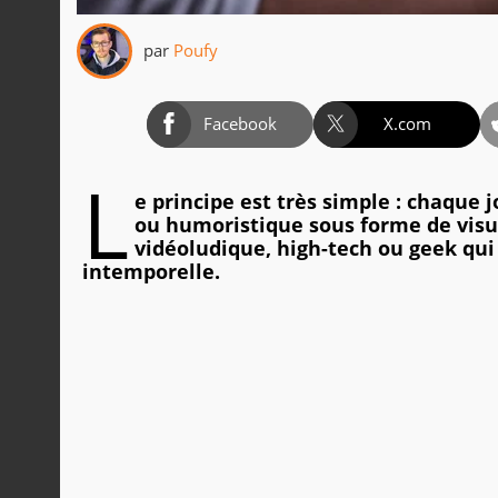
par
Poufy
Facebook
X.com
L
e principe est très simple : chaque 
ou humoristique sous forme de visue
vidéoludique, high-tech ou geek qui
intemporelle.