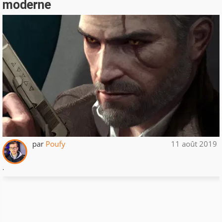
moderne
par
Poufy
11 août 2019
.