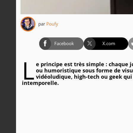
par
Poufy
Facebook
X.com
L
e principe est très simple : chaque 
ou humoristique sous forme de visue
vidéoludique, high-tech ou geek qui
intemporelle.