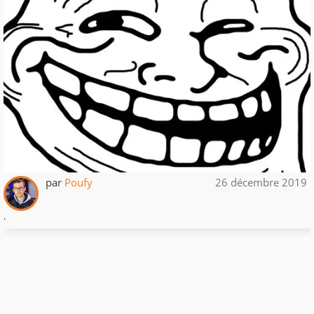
par
Poufy
26 décembre 2019
.