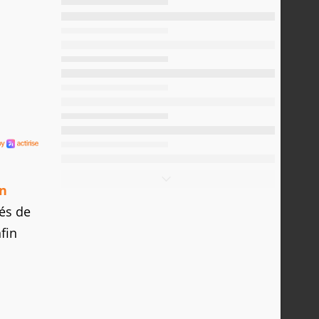
en
és de
fin