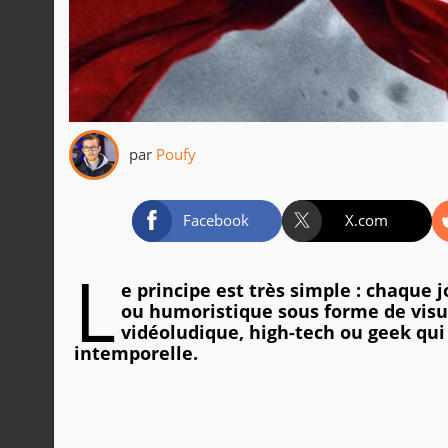
par
Poufy
Facebook
X.com
L
e principe est très simple : chaque 
ou humoristique sous forme de visue
vidéoludique, high-tech ou geek qui
intemporelle.