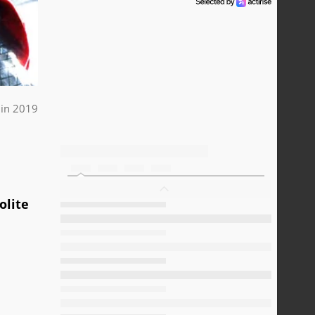
uin 2019
olite