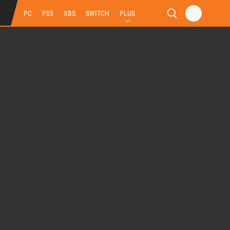
PC
PS5
XBS
SWITCH
PLUS