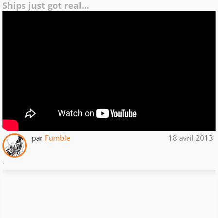
Ships just got real...
par
Fumble
18 avril 2013
.