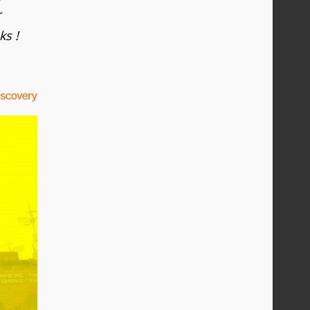
r
ks !