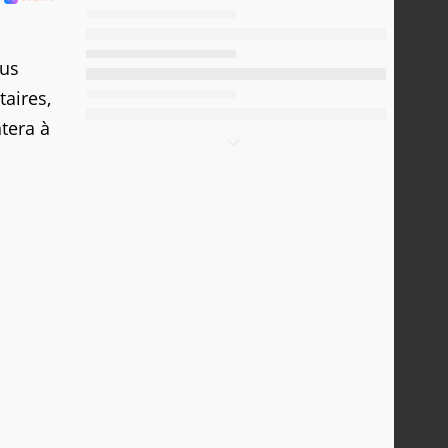
ous
taires,
tera à