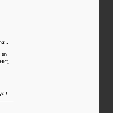
ws
...
o en
HIC),
yo !