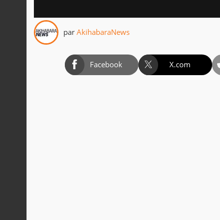
par
AkihabaraNews
Facebook
X.com