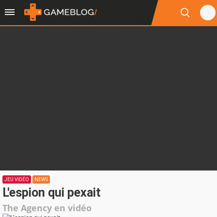
JEU VIDÉO
NEWS
L'espion qui pexait
The Agency en vidéo