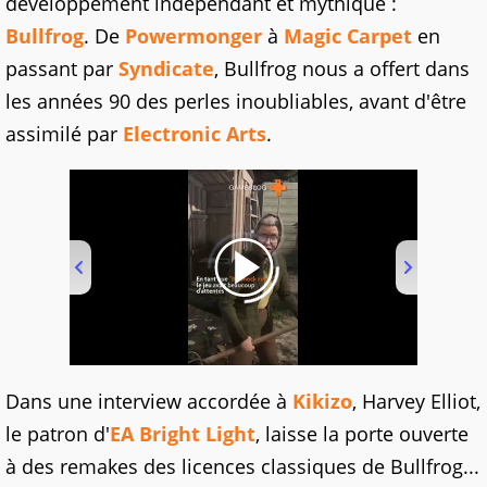
développement indépendant et mythique :
Bullfrog
. De
Powermonger
à
Magic Carpet
en
passant par
Syndicate
, Bullfrog nous a offert dans
les années 90 des perles inoubliables, avant d'être
assimilé par
Electronic Arts
.
00:00
/
01:00
Dans une interview accordée à
Kikizo
, Harvey Elliot,
le patron d'
EA Bright Light
, laisse la porte ouverte
à des remakes des licences classiques de Bullfrog...