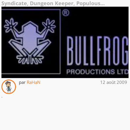
Syndicate, Dungeon Keeper, Populous...
par
RaHaN
12 août 2009
.