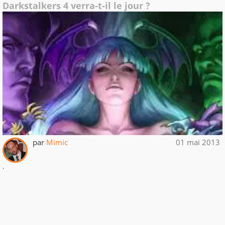
Darkstalkers 4 verra-t-il le jour ?
par
Mimic
01 mai 2013
.