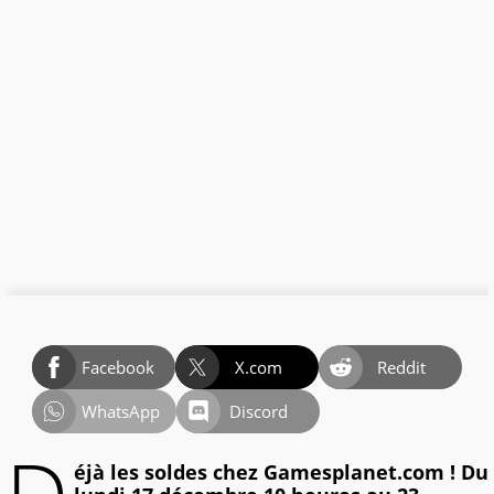
Facebook
X.com
Reddit
WhatsApp
Discord
éjà les soldes chez Gamesplanet.com ! Du