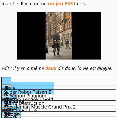
marche. Il y a même
un jeu PS3
tiens...
Edit : Il y en a même
deux
dis donc, la vie est dingue.
Rang
1
Titre
2
Super Robot Taisen Z
3
Pokémon Platinum
4
Rhythm Tengoku Gold
Machine
5
World Destruction
PS2
6
Muscleman Muscle Grand Prix 2
DS
7
Dragon Ball DS
DS
8
Ventes
X Edge
DS
9
366.000
Wii Fit