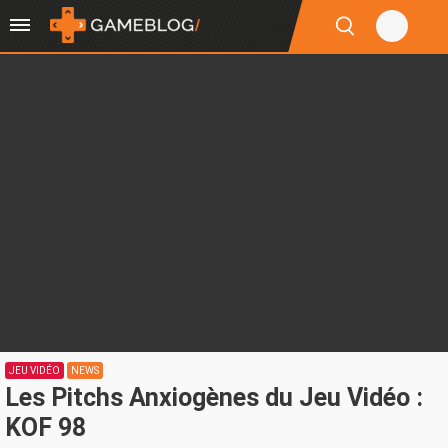
JEU VIDÉO
NEWS
Les Pitchs Anxiogènes du Jeu Vidéo :
KOF 98