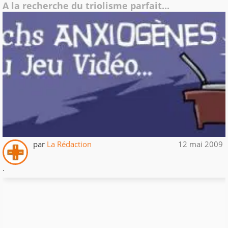
A la recherche du triolisme parfait...
par
La Rédaction
12 mai 2009
.