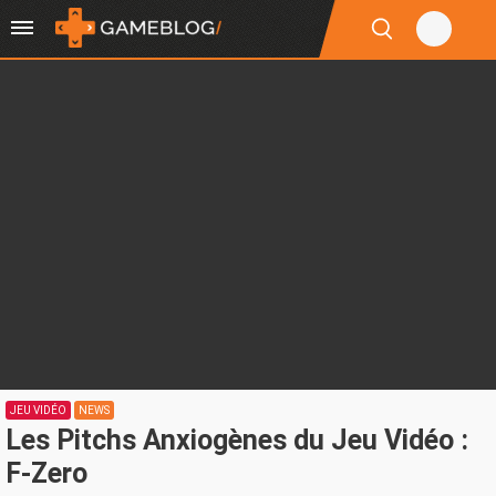
JEU VIDÉO
NEWS
Les Pitchs Anxiogènes du Jeu Vidéo :
F-Zero