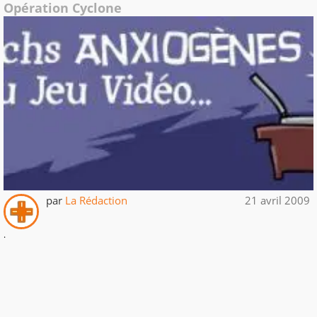
Opération Cyclone
par
La Rédaction
21 avril 2009
.