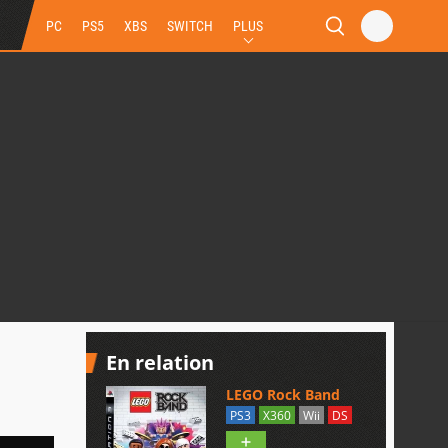
PC
PS5
XBS
SWITCH
PLUS
En relation
LEGO Rock Band
PS3
X360
Wii
DS