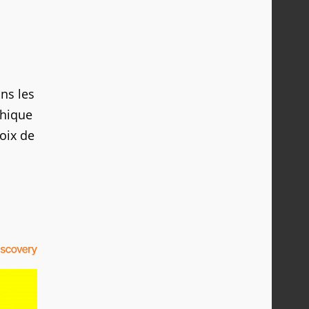
ans les
thique
oix de