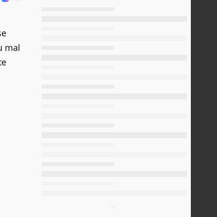
se
u mal
te