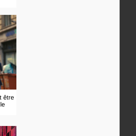
t être
e