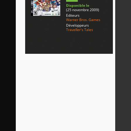
Disponible le
(25 novembre 2009)
Editeurs
Warner Bros. Games
Développeurs
Traveller's Tales