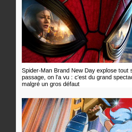
Spider-Man Brand New Day explose tout 
passage, on l'a vu : c'est du grand specta
malgré un gros défaut