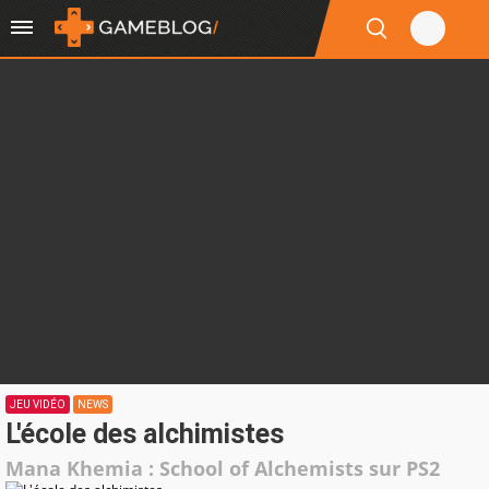
JEU VIDÉO
NEWS
L'école des alchimistes
Mana Khemia : School of Alchemists sur PS2