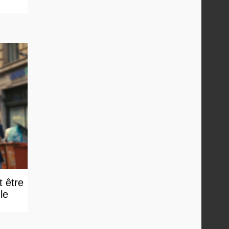
t être
e