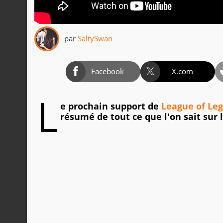
par
SaltySwan
Facebook
X.com
L
e prochain support de
League of Le
résumé de tout ce que l'on sait sur 