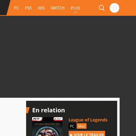
PC
PS5
XBS
SWITCH
PLUS
En relation
League of Legends
PC
Mac
VOIR LE TRAILER