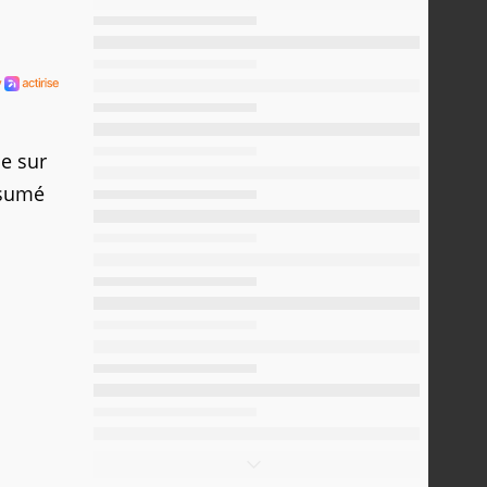
le sur
ésumé