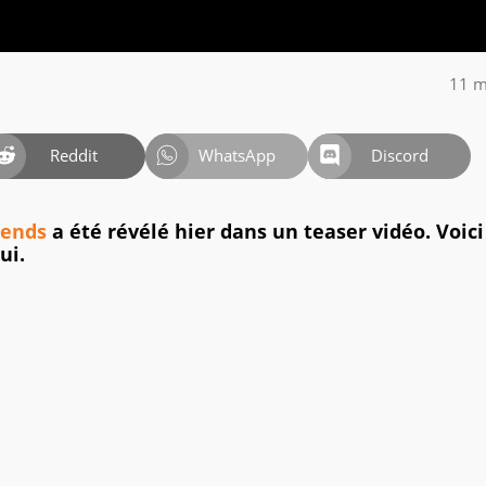
11 m
Reddit
WhatsApp
Discord
gends
a été révélé hier dans un teaser vidéo. Voici
lui.